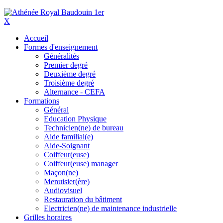
X
Accueil
Formes d'enseignement
Généralités
Premier degré
Deuxième degré
Troisième degré
Alternance - CEFA
Formations
Général
Education Physique
Technicien(ne) de bureau
Aide familial(e)
Aide-Soignant
Coiffeur(euse)
Coiffeur(euse) manager
Maçon(ne)
Menuisier(ère)
Audiovisuel
Restauration du bâtiment
Electricien(ne) de maintenance industrielle
Grilles horaires