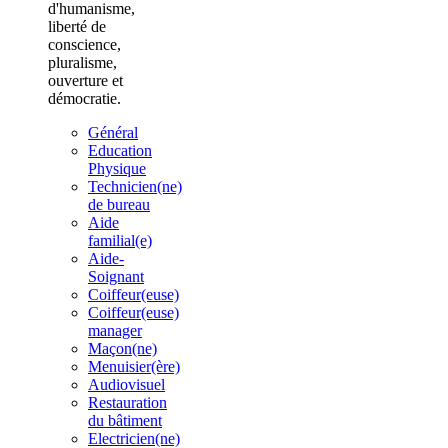
d'humanisme,
liberté de
conscience,
pluralisme,
ouverture et
démocratie.
Général
Education
Physique
Technicien(ne)
de bureau
Aide
familial(e)
Aide-
Soignant
Coiffeur(euse)
Coiffeur(euse)
manager
Maçon(ne)
Menuisier(ère)
Audiovisuel
Restauration
du bâtiment
Electricien(ne)