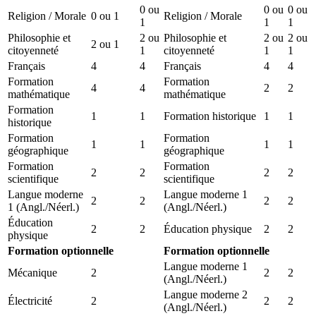
0 ou
0 ou
0 ou
Religion / Morale
0 ou 1
Religion / Morale
1
1
1
Philosophie et
2 ou
Philosophie et
2 ou
2 ou
2 ou 1
citoyenneté
1
citoyenneté
1
1
Français
4
4
Français
4
4
Formation
Formation
4
4
2
2
mathématique
mathématique
Formation
1
1
Formation historique
1
1
historique
Formation
Formation
1
1
1
1
géographique
géographique
Formation
Formation
2
2
2
2
scientifique
scientifique
Langue moderne
Langue moderne 1
2
2
2
2
1 (Angl./Néerl.)
(Angl./Néerl.)
Éducation
2
2
Éducation physique
2
2
physique
Formation optionnelle
Formation optionnelle
Langue moderne 1
Mécanique
2
2
2
(Angl./Néerl.)
Langue moderne 2
Électricité
2
2
2
(Angl./Néerl.)