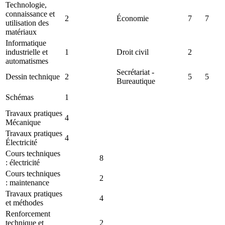
Technologie,
connaissance et
2
Économie
7
7
utilisation des
matériaux
Informatique
industrielle et
1
Droit civil
2
automatismes
Secrétariat -
Dessin technique
2
5
5
Bureautique
Schémas
1
Travaux pratiques
4
Mécanique
Travaux pratiques
4
Électricité
Cours techniques
8
: électricité
Cours techniques
2
: maintenance
Travaux pratiques
4
et méthodes
Renforcement
technique et
2