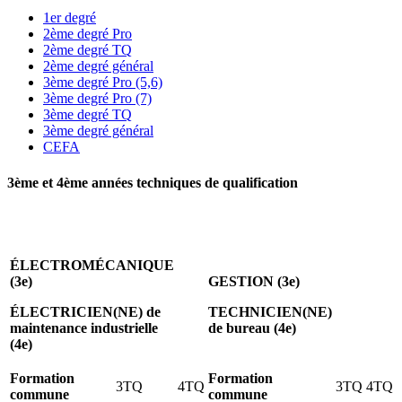
1er degré
2ème degré Pro
2ème degré TQ
2ème degré général
3ème degré Pro (5,6)
3ème degré Pro (7)
3ème degré TQ
3ème degré général
CEFA
3ème et 4ème années techniques de qualification
ÉLECTROMÉCANIQUE
(3e)
GESTION (3e)
ÉLECTRICIEN(NE) de
TECHNICIEN(NE)
maintenance industrielle
de bureau (4e)
(4e)
Formation
Formation
3TQ
4TQ
3TQ
4TQ
commune
commune