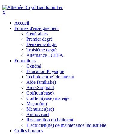
X
Accueil
Formes d'enseignement
Généralités
Premier degré
Deuxième degré
Troisième degré
Alternance - CEFA
Formations
Général
Education Physique
Technicien(ne) de bureau
Aide familial(e)
Aide-Soignant
Coiffeur(euse)
Coiffeur(euse) manager
Maçon(ne)
Menuisier(ère)
Audiovisuel
Restauration du bâtiment
Electricien(ne) de maintenance industrielle
Grilles horaires