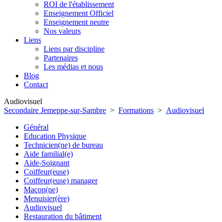
ROI de l'établissement
Enseignement Officiel
Enseignement neutre
Nos valeurs
Liens
Liens par discipline
Partenaires
Les médias et nous
Blog
Contact
Audiovisuel
Secondaire Jemeppe-sur-Sambre
>
Formations
>
Audiovisuel
Général
Education Physique
Technicien(ne) de bureau
Aide familial(e)
Aide-Soignant
Coiffeur(euse)
Coiffeur(euse) manager
Maçon(ne)
Menuisier(ère)
Audiovisuel
Restauration du bâtiment