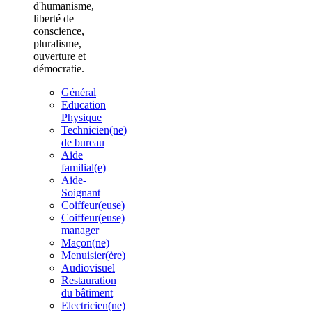
d'humanisme,
liberté de
conscience,
pluralisme,
ouverture et
démocratie.
Général
Education
Physique
Technicien(ne)
de bureau
Aide
familial(e)
Aide-
Soignant
Coiffeur(euse)
Coiffeur(euse)
manager
Maçon(ne)
Menuisier(ère)
Audiovisuel
Restauration
du bâtiment
Electricien(ne)