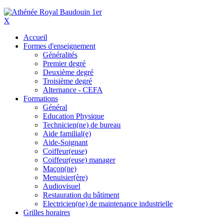
X
Accueil
Formes d'enseignement
Généralités
Premier degré
Deuxième degré
Troisième degré
Alternance - CEFA
Formations
Général
Education Physique
Technicien(ne) de bureau
Aide familial(e)
Aide-Soignant
Coiffeur(euse)
Coiffeur(euse) manager
Maçon(ne)
Menuisier(ère)
Audiovisuel
Restauration du bâtiment
Electricien(ne) de maintenance industrielle
Grilles horaires