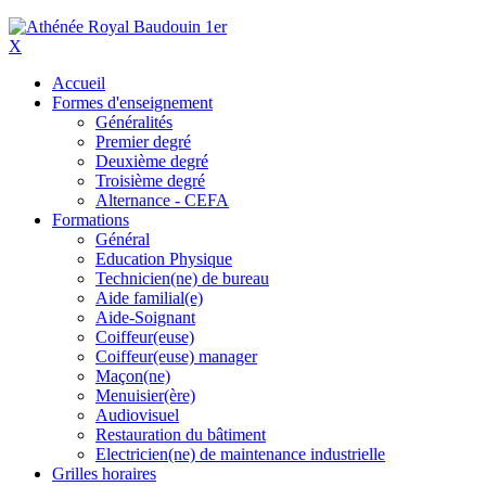
X
Accueil
Formes d'enseignement
Généralités
Premier degré
Deuxième degré
Troisième degré
Alternance - CEFA
Formations
Général
Education Physique
Technicien(ne) de bureau
Aide familial(e)
Aide-Soignant
Coiffeur(euse)
Coiffeur(euse) manager
Maçon(ne)
Menuisier(ère)
Audiovisuel
Restauration du bâtiment
Electricien(ne) de maintenance industrielle
Grilles horaires