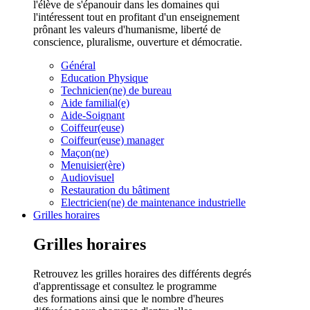
l'élève de s'épanouir dans les domaines qui
l'intéressent tout en profitant d'un enseignement
prônant les valeurs d'humanisme, liberté de
conscience, pluralisme, ouverture et démocratie.
Général
Education Physique
Technicien(ne) de bureau
Aide familial(e)
Aide-Soignant
Coiffeur(euse)
Coiffeur(euse) manager
Maçon(ne)
Menuisier(ère)
Audiovisuel
Restauration du bâtiment
Electricien(ne) de maintenance industrielle
Grilles horaires
Grilles horaires
Retrouvez les grilles horaires des différents degrés
d'apprentissage et consultez le programme
des formations ainsi que le nombre d'heures