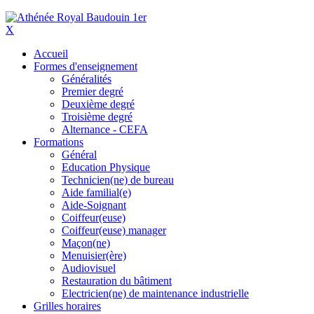
X
Accueil
Formes d'enseignement
Généralités
Premier degré
Deuxième degré
Troisième degré
Alternance - CEFA
Formations
Général
Education Physique
Technicien(ne) de bureau
Aide familial(e)
Aide-Soignant
Coiffeur(euse)
Coiffeur(euse) manager
Maçon(ne)
Menuisier(ère)
Audiovisuel
Restauration du bâtiment
Electricien(ne) de maintenance industrielle
Grilles horaires