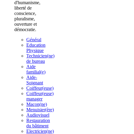
d'humanisme,
liberté de
conscience,
pluralisme,
ouverture et
démocratie.
Général
Education
Physique
Technicien(ne)
de bureau
Aide
familial(e)
Aide-
Soignant
Coiffeur(euse)
Coiffeur(euse)
manager
Maçon(ne)
Menuisier(ère)
Audiovisuel
Restauration
du bâtiment
Electricien(ne)